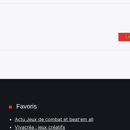
L
Favoris
Actu Jeux de combat et beat'em all
Vivacréa : jeux créatifs