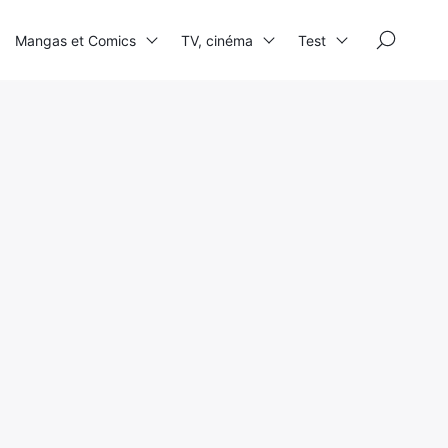
×
Mangas et Comics
TV, cinéma
Test