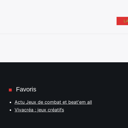
L
Favoris
Actu Jeux de combat et beat'em all
Vivacréa : jeux créatifs