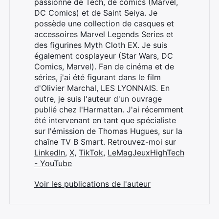
passionné de Tech, de comics (Marvel,
DC Comics) et de Saint Seiya. Je
possède une collection de casques et
accessoires Marvel Legends Series et
des figurines Myth Cloth EX. Je suis
également cosplayeur (Star Wars, DC
Comics, Marvel). Fan de cinéma et de
séries, j'ai été figurant dans le film
d'Olivier Marchal, LES LYONNAIS. En
outre, je suis l'auteur d'un ouvrage
publié chez l'Harmattan. J'ai récemment
été intervenant en tant que spécialiste
sur l'émission de Thomas Hugues, sur la
chaîne TV B Smart. Retrouvez-moi sur
LinkedIn
,
X
,
TikTok
,
LeMagJeuxHighTech
- YouTube
Voir les publications de l'auteur