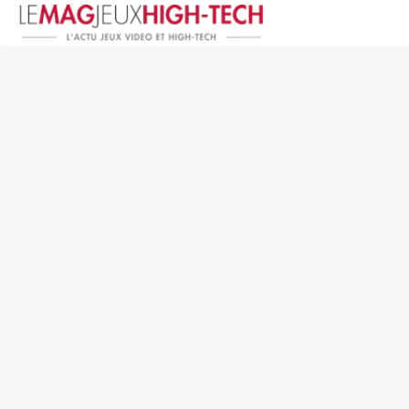
Jeux Vidéo
PC et Hardware
Smartphone et Tablettes
High-Tech
Mangas et Comics
TV, cinéma
Test