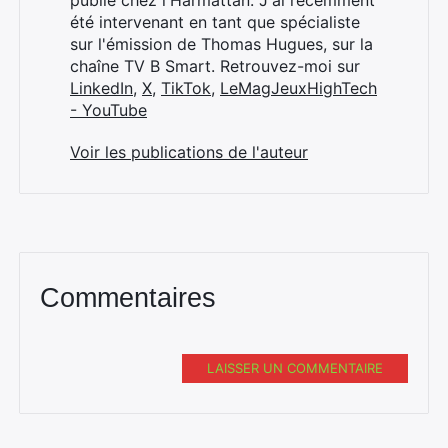
publié chez l'Harmattan. J'ai récemment
été intervenant en tant que spécialiste
sur l'émission de Thomas Hugues, sur la
chaîne TV B Smart. Retrouvez-moi sur
LinkedIn
,
X
,
TikTok
,
LeMagJeuxHighTech
- YouTube
Voir les publications de l'auteur
Commentaires
LAISSER UN COMMENTAIRE
Rechercher
: