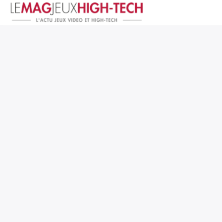
Jeux Vidéo
PC et Hardware
Smartphone et Tablettes
High-Tech
Mangas et Comics
TV, cinéma
Test