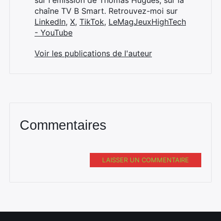
sur l'émission de Thomas Hugues, sur la
chaîne TV B Smart. Retrouvez-moi sur
LinkedIn
,
X
,
TikTok
,
LeMagJeuxHighTech
- YouTube
Rechercher
Voir les publications de l'auteur
:
Commentaires
LAISSER UN COMMENTAIRE