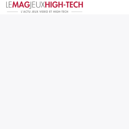
Jeux Vidéo
PC et Hardware
Smartphone et Tablettes
High-Tech
Mangas et Comics
TV, cinéma
Test