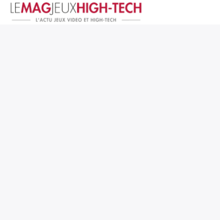
Jeux Vidéo
PC et Hardware
Smartphone et Tablettes
High-Tech
Mangas et Comics
TV, cinéma
Test