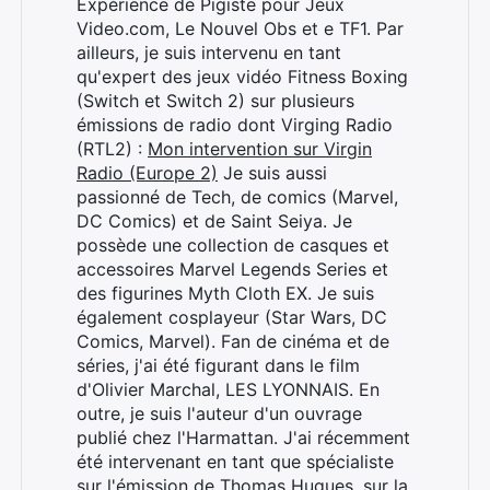
Expérience de Pigiste pour Jeux
Video.com, Le Nouvel Obs et e TF1. Par
ailleurs, je suis intervenu en tant
qu'expert des jeux vidéo Fitness Boxing
(Switch et Switch 2) sur plusieurs
émissions de radio dont Virging Radio
(RTL2) :
Mon intervention sur Virgin
Radio (Europe 2)
Je suis aussi
passionné de Tech, de comics (Marvel,
DC Comics) et de Saint Seiya. Je
possède une collection de casques et
accessoires Marvel Legends Series et
des figurines Myth Cloth EX. Je suis
également cosplayeur (Star Wars, DC
Comics, Marvel). Fan de cinéma et de
séries, j'ai été figurant dans le film
d'Olivier Marchal, LES LYONNAIS. En
outre, je suis l'auteur d'un ouvrage
Rechercher
publié chez l'Harmattan. J'ai récemment
:
été intervenant en tant que spécialiste
sur l'émission de Thomas Hugues, sur la