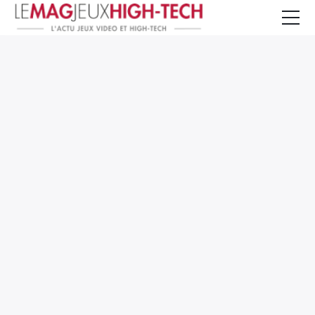
Jeux Vidéo
PC et Hardware
Smartphone et Tablettes
High-Tech
Mangas et Comics
TV, cinéma
Test