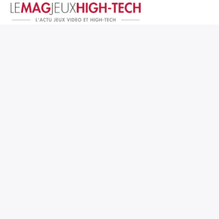
Jeux Vidéo
PC et Hardware
Smartphone et Tablettes
High-Tech
Mangas et Comics
TV, cinéma
Test