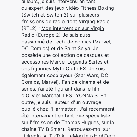
ailleurs, je suis intervenu en tant
qu'expert des jeux vidéo Fitness Boxing
(Switch et Switch 2) sur plusieurs
émissions de radio dont Virging Radio
(RTL2) :
Mon intervention sur Virgin
Radio (Europe 2)
Je suis aussi
passionné de Tech, de comics (Marvel,
DC Comics) et de Saint Seiya. Je
possède une collection de casques et
accessoires Marvel Legends Series et
des figurines Myth Cloth EX. Je suis
également cosplayeur (Star Wars, DC
Comics, Marvel). Fan de cinéma et de
séries, j'ai été figurant dans le film
d'Olivier Marchal, LES LYONNAIS. En
outre, je suis l'auteur d'un ouvrage
Rechercher
publié chez l'Harmattan. J'ai récemment
:
été intervenant en tant que spécialiste
sur l'émission de Thomas Hugues, sur la
chaîne TV B Smart. Retrouvez-moi sur
LinkedIn
,
X
,
TikTok
,
LeMagJeuxHighTech