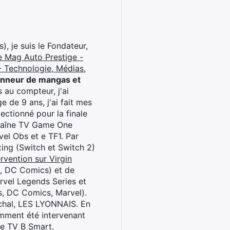
), je suis le Fondateur,
e Mag Auto Prestige -
 Technologie, Médias,
onneur de mangas et
 au compteur, j'ai
 de 9 ans, j'ai fait mes
ctionné pour la finale
chaîne TV Game One
el Obs et e TF1. Par
oxing (Switch et Switch 2)
rvention sur Virgin
l, DC Comics) et de
rvel Legends Series et
s, DC Comics, Marvel).
archal, LES LYONNAIS. En
cemment été intervenant
ne TV B Smart.