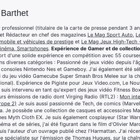
 Barthet
professionnel (titulaire de la carte de presse pendant 3 ans
 et Rédacteur en chef des magazines
Le Mag Sport Auto
,
L
mobile et véhicules de prestige
et
Le Mag Jeux High-Tech -
cinéma, Smartphones
.
Expérience de Gamer et de collecti
rt d'une solide expérience en compétition avec 55 courses
s diverses catégories : Passionné de jeux vidéo depuis l'âge
 consoles Nintendo Nes et Gameboy. J'ai également été séle
i du jeu vidéo Gamecube Super Smash Bros Melee sur la 
ional). Expérience de Pigiste pour Jeux Video.com, Le Nouv
je suis intervenu en tant qu'expert des jeux vidéo Fitness B
eurs émissions de radio dont Virging Radio (RTL2) :
Mon inte
rope 2)
Je suis aussi passionné de Tech, de comics (Marve
ya. Je possède une collection de casques et accessoires Ma
ines Myth Cloth EX. Je suis également cosplayeur (Star War
éma et de séries, j'ai été figurant dans le film d'Olivier M
suis l'auteur d'un ouvrage publié chez l'Harmattan. J'ai ré
ue spécialiste sur l'émission de Thomas Hugues, sur la chaî