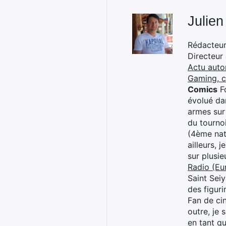
Julien
Rédacteur 
Directeur
Actu auto
Gaming, 
Comics
Fo
évolué dan
armes sur
du tourno
(4ème nat
ailleurs, 
sur plusi
Radio (Eu
Saint Sei
des figur
Fan de cin
outre, je 
en tant q