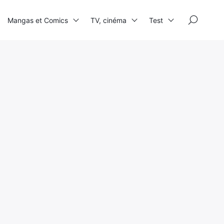
×
Mangas et Comics
TV, cinéma
Test