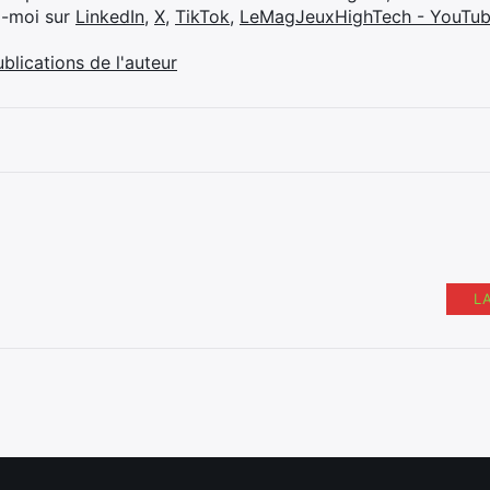
z-moi sur
LinkedIn
,
X
,
TikTok
,
LeMagJeuxHighTech - YouTu
ublications de l'auteur
L