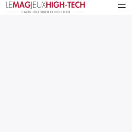
Jeux Vidéo
PC et Hardware
Smartphone et Tablettes
High-Tech
Mangas et Comics
TV, cinéma
Test