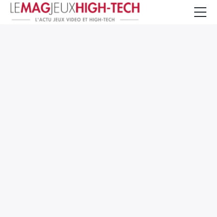
Jeux Vidéo
PC et Hardware
Smartphone et Tablettes
High-Tech
Mangas et Comics
TV, cinéma
Test