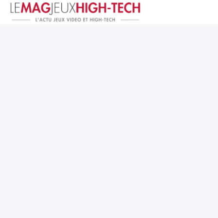
Jeux Vidéo
PC et Hardware
Smartphone et Tablettes
High-Tech
Mangas et Comics
TV, cinéma
Test