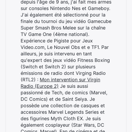
depuis l'âge de 9 ans, j'ai fait mes armes
sur consoles Nintendo Nes et Gameboy.
J'ai également été sélectionné pour la
finale du tournoi du jeu vidéo Gamecube
Super Smash Bros Melee sur la chaîne
TV Game One (4ème national).
Expérience de Pigiste pour Jeux
Video.com, Le Nouvel Obs et e TF1. Par
ailleurs, je suis intervenu en tant
qu'expert des jeux vidéo Fitness Boxing
(Switch et Switch 2) sur plusieurs
émissions de radio dont Virging Radio
(RTL2) :
Mon intervention sur Virgin
Radio (Europe 2)
Je suis aussi
passionné de Tech, de comics (Marvel,
DC Comics) et de Saint Seiya. Je
possède une collection de casques et
accessoires Marvel Legends Series et
des figurines Myth Cloth EX. Je suis
également cosplayeur (Star Wars, DC
Comics, Marvel). Fan de cinéma et de