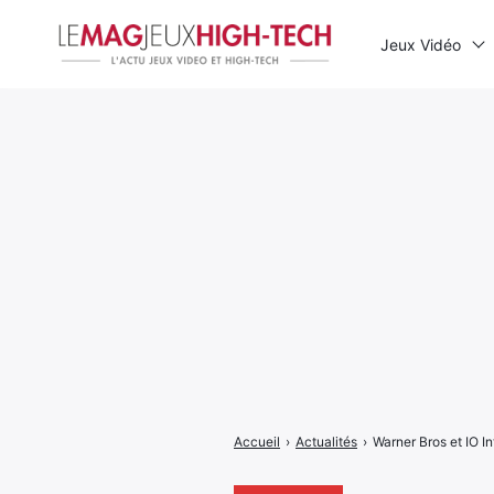
Jeux Vidéo
Rechercher
:
Accueil
›
Actualités
›
Warner Bros et IO I