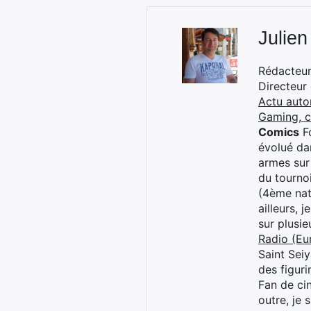
Julien
Rédacteur 
Directeur
Actu auto
Gaming, 
Comics
Fo
évolué dan
armes sur
du tourno
(4ème nat
ailleurs, 
sur plusi
Radio (Eu
Saint Sei
des figur
Fan de cin
outre, je 