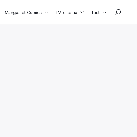
×
Mangas et Comics
TV, cinéma
Test