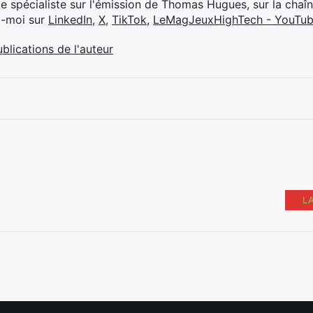
ue spécialiste sur l'émission de Thomas Hugues, sur la chaî
z-moi sur
LinkedIn
,
X
,
TikTok
,
LeMagJeuxHighTech - YouTu
ublications de l'auteur
L