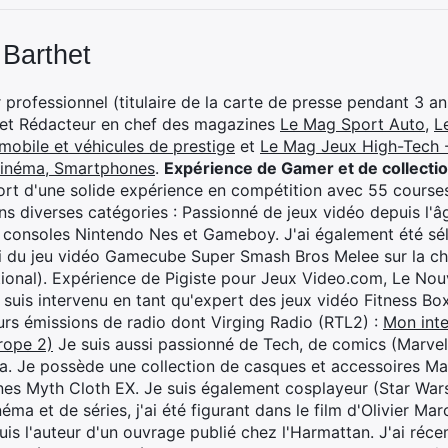
 Barthet
professionnel (titulaire de la carte de presse pendant 3 ans
 et Rédacteur en chef des magazines
Le Mag Sport Auto
,
L
mobile et véhicules de prestige
et
Le Mag Jeux High-Tech -
cinéma, Smartphones
.
Expérience de Gamer et de collecti
rt d'une solide expérience en compétition avec 55 courses
s diverses catégories : Passionné de jeux vidéo depuis l'âge
 consoles Nintendo Nes et Gameboy. J'ai également été séle
i du jeu vidéo Gamecube Super Smash Bros Melee sur la 
ional). Expérience de Pigiste pour Jeux Video.com, Le Nouv
je suis intervenu en tant qu'expert des jeux vidéo Fitness B
eurs émissions de radio dont Virging Radio (RTL2) :
Mon inte
rope 2)
Je suis aussi passionné de Tech, de comics (Marve
ya. Je possède une collection de casques et accessoires Ma
ines Myth Cloth EX. Je suis également cosplayeur (Star War
éma et de séries, j'ai été figurant dans le film d'Olivier M
suis l'auteur d'un ouvrage publié chez l'Harmattan. J'ai ré