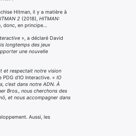
chise Hitman, il y a matière à
ITMAN 2
(2018),
HITMAN:
, donc, en principe…
teractive
», a déclaré David
uis longtemps des jeux
apporter une nouvelle
 et respectait notre vision
e PDG d’IO Interactive. «
IO
rs, c’est dans notre ADN. À
ner Bros., nous cherchons des
lmö, et nous accompagner dans
loppement. Aussi, les