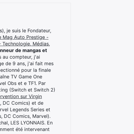
), je suis le Fondateur,
e Mag Auto Prestige -
 Technologie, Médias,
onneur de mangas et
 au compteur, j'ai
 de 9 ans, j'ai fait mes
ctionné pour la finale
chaîne TV Game One
el Obs et e TF1. Par
oxing (Switch et Switch 2)
rvention sur Virgin
l, DC Comics) et de
rvel Legends Series et
s, DC Comics, Marvel).
archal, LES LYONNAIS. En
cemment été intervenant