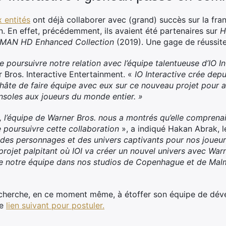
x entités
ont déjà collaborer avec (grand) succès sur la fran
ion. En effet, précédemment, ils avaient été partenaires sur
H
MAN HD Enhanced Collection
(2019). Une gage de réussite
poursuivre notre relation avec l’équipe talentueuse d’IO In
 Bros. Interactive Entertainment. «
IO Interactive crée dep
hâte de faire équipe avec eux sur ce nouveau projet pour 
nsoles aux joueurs du monde entier. »
 l’équipe de Warner Bros. nous a montrés qu’elle comprenait
 poursuivre cette collaboration
», a indiqué Hakan Abrak, l
éé des personnages et des univers captivants pour nos joueu
projet palpitant où IOI va créer un nouvel univers avec War
dre notre équipe dans nos studios de Copenhague et de Ma
 cherche, en ce moment même, à étoffer son équipe de déve
le
lien suivant pour postuler.