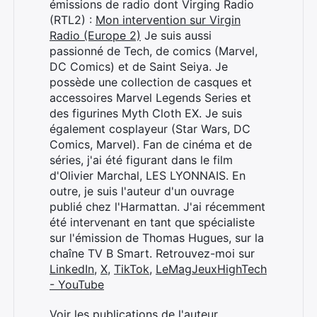
émissions de radio dont Virging Radio
(RTL2) :
Mon intervention sur Virgin
Radio (Europe 2)
Je suis aussi
passionné de Tech, de comics (Marvel,
DC Comics) et de Saint Seiya. Je
possède une collection de casques et
accessoires Marvel Legends Series et
des figurines Myth Cloth EX. Je suis
également cosplayeur (Star Wars, DC
Comics, Marvel). Fan de cinéma et de
séries, j'ai été figurant dans le film
d'Olivier Marchal, LES LYONNAIS. En
outre, je suis l'auteur d'un ouvrage
publié chez l'Harmattan. J'ai récemment
été intervenant en tant que spécialiste
sur l'émission de Thomas Hugues, sur la
chaîne TV B Smart. Retrouvez-moi sur
LinkedIn
,
X
,
TikTok
,
LeMagJeuxHighTech
- YouTube
Voir les publications de l'auteur