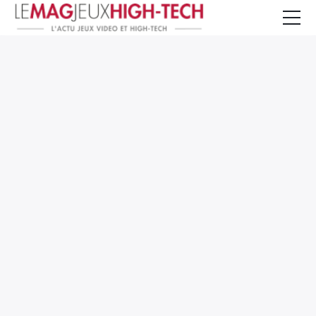
Jeux Vidéo
PC et Hardware
Smartphone et Tablettes
High-Tech
Mangas et Comics
TV, cinéma
Test