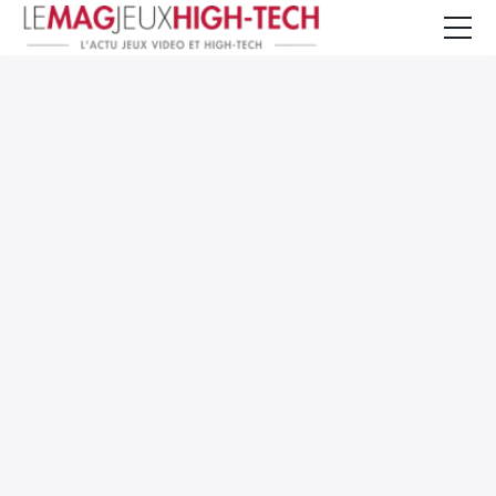
Jeux Vidéo
PC et Hardware
Smartphone et Tablettes
High-Tech
Mangas et Comics
TV, cinéma
Test