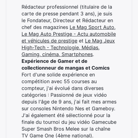
Rédacteur professionnel (titulaire de la
carte de presse pendant 3 ans), je suis
le Fondateur, Directeur et Rédacteur en
chef des magazines
Le Mag Sport Auto
,
Le Mag Auto Prestige - Actu automobile
et véhicules de prestige
et
Le Mag Jeux
High-Tech - Technologie, Médias,
Gaming, cinéma, Smartphones
.
Expérience de Gamer et de
collectionneur de mangas et Comics
Fort d'une solide expérience en
compétition avec 55 courses au
compteur, j'ai évolué dans diverses
catégories : Passionné de jeux vidéo
depuis l'âge de 9 ans, j'ai fait mes armes
sur consoles Nintendo Nes et Gameboy.
J'ai également été sélectionné pour la
finale du tournoi du jeu vidéo Gamecube
Super Smash Bros Melee sur la chaîne
TV Game One (4ème national).