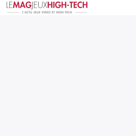
Jeux Vidéo
PC et Hardware
Smartphone et Tablettes
High-Tech
Mangas et Comics
TV, cinéma
Test