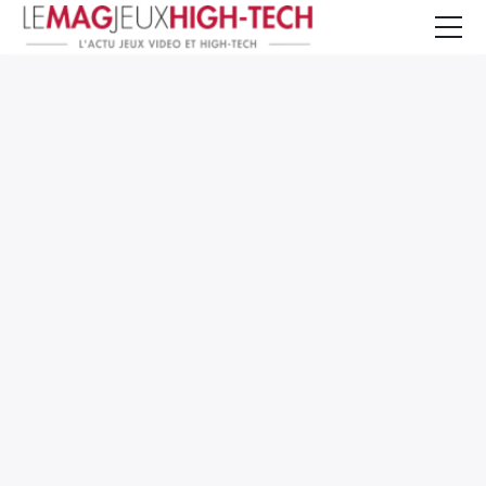
Jeux Vidéo
PC et Hardware
Smartphone et Tablettes
High-Tech
Mangas et Comics
TV, cinéma
Test