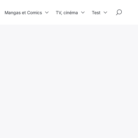
×
Mangas et Comics
TV, cinéma
Test