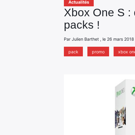
Actualités
Xbox One S : 
packs !
Par Julien Barthet , le 26 mars 2018
pack
promo
xbox on