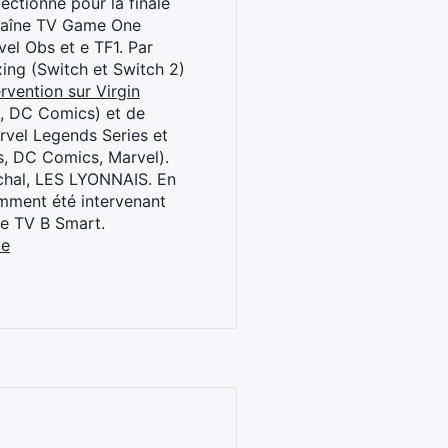
ctionné pour la finale
chaîne TV Game One
el Obs et e TF1. Par
oxing (Switch et Switch 2)
rvention sur Virgin
l, DC Comics) et de
rvel Legends Series et
s, DC Comics, Marvel).
archal, LES LYONNAIS. En
cemment été intervenant
ne TV B Smart.
be