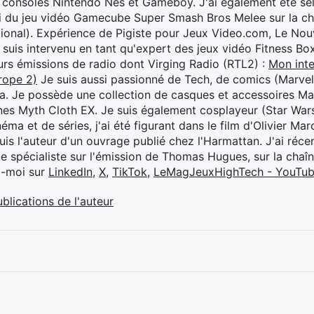
 consoles Nintendo Nes et Gameboy. J'ai également été séle
i du jeu vidéo Gamecube Super Smash Bros Melee sur la 
ional). Expérience de Pigiste pour Jeux Video.com, Le Nouv
je suis intervenu en tant qu'expert des jeux vidéo Fitness B
eurs émissions de radio dont Virging Radio (RTL2) :
Mon inte
rope 2)
Je suis aussi passionné de Tech, de comics (Marve
ya. Je possède une collection de casques et accessoires Ma
ines Myth Cloth EX. Je suis également cosplayeur (Star War
éma et de séries, j'ai été figurant dans le film d'Olivier M
suis l'auteur d'un ouvrage publié chez l'Harmattan. J'ai ré
ue spécialiste sur l'émission de Thomas Hugues, sur la chaî
z-moi sur
LinkedIn
,
X
,
TikTok
,
LeMagJeuxHighTech - YouTu
ublications de l'auteur