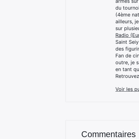
armes sur
du tourno
(4ème nat
ailleurs, 
sur plusi
Radio (Eu
Saint Sei
des figur
Fan de cin
outre, je 
en tant q
Retrouve
Voir les p
Commentaires