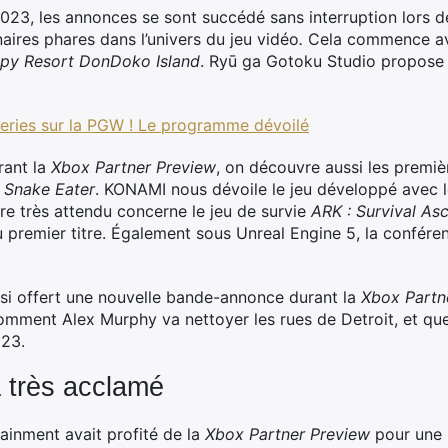
023, les annonces se sont succédé sans interruption lors d
aires phares dans l’univers du jeu vidéo
.
Cela commence ave
py Resort DonDoko Island
. Ryū ga Gotoku Studio propose 
Series sur la PGW ! Le programme dévoilé
rant la
Xbox Partner Preview
, on découvre aussi les premi
: Snake Eater
. KONAMI nous dévoile le jeu développé avec l
itre très attendu concerne le jeu de survie
ARK : Survival As
premier titre. Également sous Unreal Engine 5, la confére
ssi offert une nouvelle bande-annonce durant la
Xbox Partn
mment Alex Murphy va nettoyer les rues de Detroit, et quell
023.
 très acclamé
inment avait profité de la
Xbox Partner Preview
pour une 