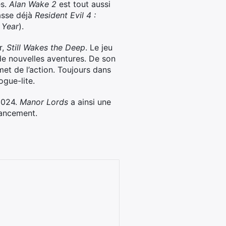
es.
Alan Wake 2
est tout aussi
asse déjà
Resident Evil 4 :
 Year
).
r,
Still Wakes the Deep
. Le jeu
de nouvelles aventures. De son
met de l’action. Toujours dans
ogue-lite.
2024.
Manor Lords
a ainsi une
lancement.