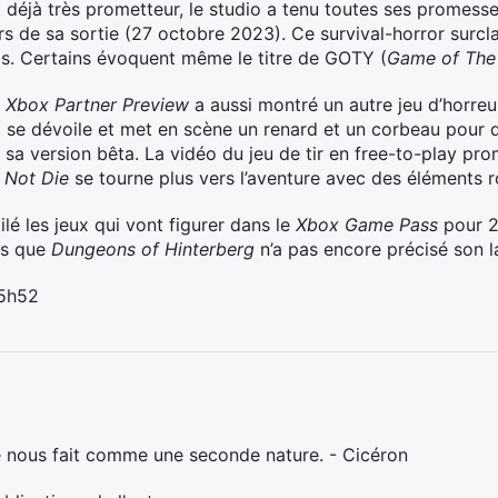
it déjà très prometteur, le studio a tenu toutes ses promess
rs de sa sortie (27 octobre 2023). Ce survival-horror surcl
s. Certains évoquent même le titre de GOTY (
Game of The
,
Xbox Partner Preview
a aussi montré un autre jeu d’horreu
2
se dévoile et met en scène un renard et un corbeau pour 
 sa version bêta. La vidéo du jeu de tir en free-to-play pro
l Not Die
se tourne plus vers l’aventure avec des éléments r
ilé les jeux qui vont figurer dans le
Xbox Game Pass
pour 
ors que
Dungeons of Hinterberg
n’a pas encore précisé son 
 5h52
e nous fait comme une seconde nature. - Cicéron