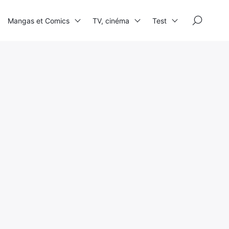
×
Mangas et Comics
TV, cinéma
Test