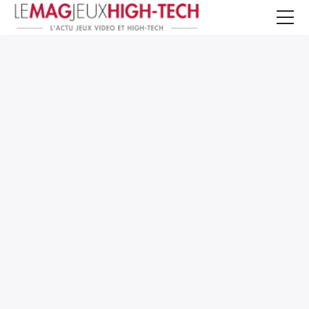
Jeux Vidéo
PC et Hardware
Smartphone et Tablettes
High-Tech
Mangas et Comics
TV, cinéma
Test