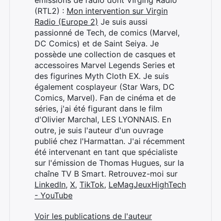
émissions de radio dont Virging Radio
(RTL2) :
Mon intervention sur Virgin
Radio (Europe 2)
Je suis aussi
passionné de Tech, de comics (Marvel,
DC Comics) et de Saint Seiya. Je
possède une collection de casques et
accessoires Marvel Legends Series et
des figurines Myth Cloth EX. Je suis
également cosplayeur (Star Wars, DC
Comics, Marvel). Fan de cinéma et de
séries, j'ai été figurant dans le film
d'Olivier Marchal, LES LYONNAIS. En
outre, je suis l'auteur d'un ouvrage
publié chez l'Harmattan. J'ai récemment
été intervenant en tant que spécialiste
sur l'émission de Thomas Hugues, sur la
chaîne TV B Smart. Retrouvez-moi sur
LinkedIn
,
X
,
TikTok
,
LeMagJeuxHighTech
- YouTube
Voir les publications de l'auteur