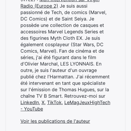
Radio (Europe 2)
Je suis aussi
passionné de Tech, de comics (Marvel,
DC Comics) et de Saint Seiya. Je
possède une collection de casques et
accessoires Marvel Legends Series et
des figurines Myth Cloth EX. Je suis
également cosplayeur (Star Wars, DC
Comics, Marvel). Fan de cinéma et de
séries, j'ai été figurant dans le film
d'Olivier Marchal, LES LYONNAIS. En
outre, je suis l'auteur d'un ouvrage
publié chez l'Harmattan. J'ai récemment
été intervenant en tant que spécialiste
sur l'émission de Thomas Hugues, sur la
chaîne TV B Smart. Retrouvez-moi sur
LinkedIn
,
X
,
TikTok
,
LeMagJeuxHighTech
- YouTube
Voir les publications de l'auteur