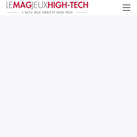
Jeux Vidéo
PC et Hardware
Smartphone et Tablettes
High-Tech
Mangas et Comics
TV, cinéma
Test