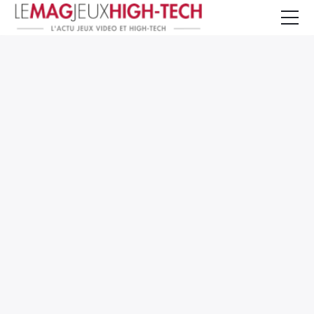
Jeux Vidéo
PC et Hardware
Smartphone et Tablettes
High-Tech
Mangas et Comics
TV, cinéma
Test