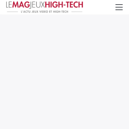
Jeux Vidéo
PC et Hardware
Smartphone et Tablettes
High-Tech
Mangas et Comics
TV, cinéma
Test