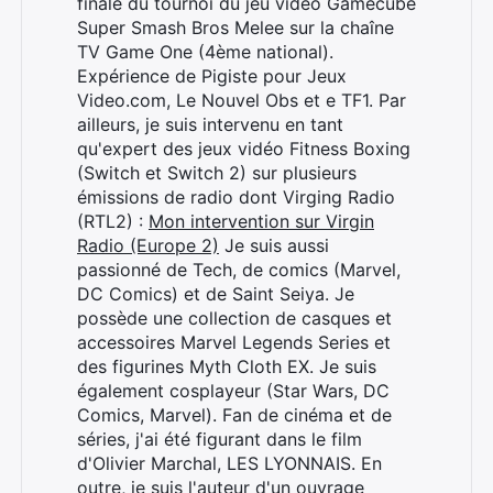
finale du tournoi du jeu vidéo Gamecube
Super Smash Bros Melee sur la chaîne
TV Game One (4ème national).
Expérience de Pigiste pour Jeux
Video.com, Le Nouvel Obs et e TF1. Par
ailleurs, je suis intervenu en tant
qu'expert des jeux vidéo Fitness Boxing
(Switch et Switch 2) sur plusieurs
émissions de radio dont Virging Radio
(RTL2) :
Mon intervention sur Virgin
Radio (Europe 2)
Je suis aussi
passionné de Tech, de comics (Marvel,
DC Comics) et de Saint Seiya. Je
possède une collection de casques et
accessoires Marvel Legends Series et
des figurines Myth Cloth EX. Je suis
également cosplayeur (Star Wars, DC
Comics, Marvel). Fan de cinéma et de
séries, j'ai été figurant dans le film
d'Olivier Marchal, LES LYONNAIS. En
outre, je suis l'auteur d'un ouvrage