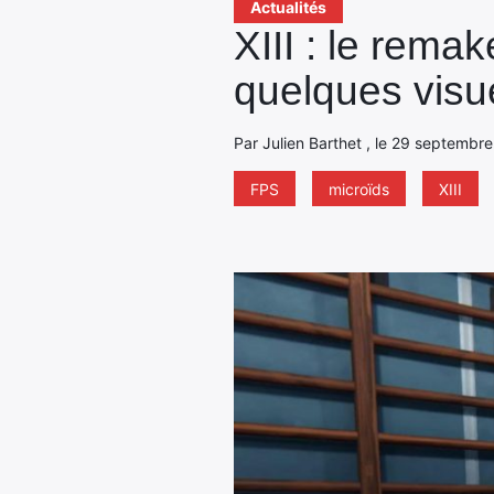
Actualités
XIII : le remak
quelques visu
Par Julien Barthet , le 29 septembre
FPS
microïds
XIII