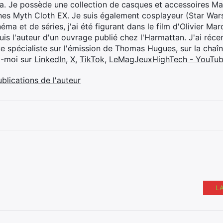
ya. Je possède une collection de casques et accessoires Ma
ines Myth Cloth EX. Je suis également cosplayeur (Star War
éma et de séries, j'ai été figurant dans le film d'Olivier M
suis l'auteur d'un ouvrage publié chez l'Harmattan. J'ai ré
ue spécialiste sur l'émission de Thomas Hugues, sur la chaî
z-moi sur
LinkedIn
,
X
,
TikTok
,
LeMagJeuxHighTech - YouTu
ublications de l'auteur
L