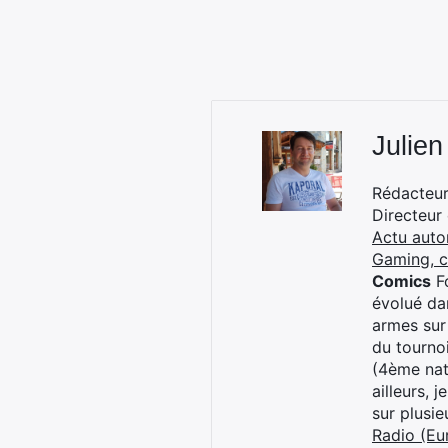
Julien
Rédacteur 
Directeur
Actu auto
Gaming, 
Comics
Fo
évolué dan
armes sur
du tourno
(4ème nat
ailleurs, 
sur plusi
Radio (Eu