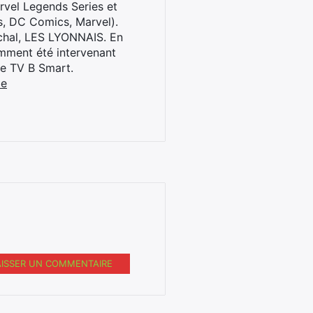
rvel Legends Series et
s, DC Comics, Marvel).
archal, LES LYONNAIS. En
cemment été intervenant
ne TV B Smart.
be
AISSER UN COMMENTAIRE