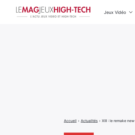
Jeux Vidéo
Rechercher
:
Accueil
›
Actualités
›
XIII : le remake new