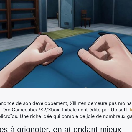
l’annonce de son développement, XIII n’en demeure pas moins l
e l’ère Gamecube/PS2/Xbox. Initialement édité par Ubisoft,
 Microïds. Une riche idée qui comble de joie de nombreux 
ges à grignoter, en attendant mieux