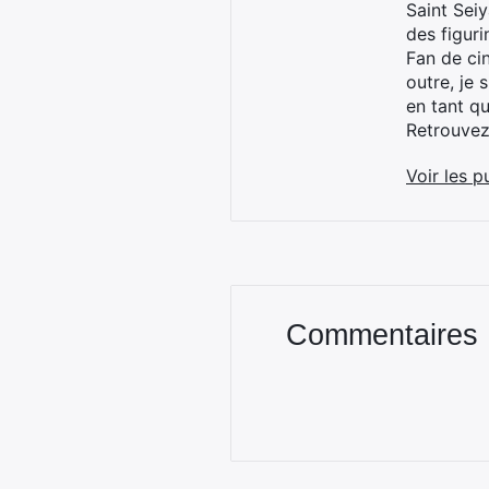
Saint Sei
des figur
Fan de cin
outre, je 
en tant q
Retrouve
Voir les p
Commentaires