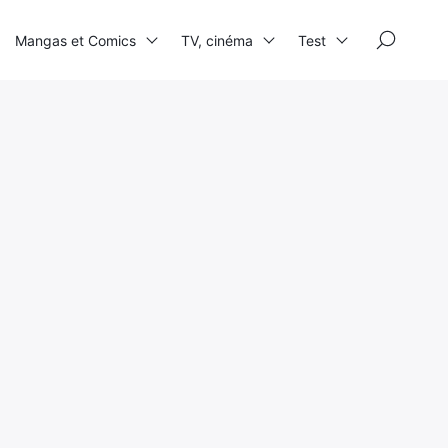
×
Mangas et Comics
TV, cinéma
Test