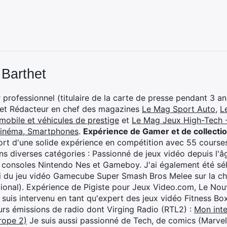
 Barthet
professionnel (titulaire de la carte de presse pendant 3 ans
 et Rédacteur en chef des magazines
Le Mag Sport Auto
,
L
mobile et véhicules de prestige
et
Le Mag Jeux High-Tech -
cinéma, Smartphones
.
Expérience de Gamer et de collecti
rt d'une solide expérience en compétition avec 55 courses
s diverses catégories : Passionné de jeux vidéo depuis l'âge
 consoles Nintendo Nes et Gameboy. J'ai également été séle
i du jeu vidéo Gamecube Super Smash Bros Melee sur la 
ional). Expérience de Pigiste pour Jeux Video.com, Le Nouv
je suis intervenu en tant qu'expert des jeux vidéo Fitness B
eurs émissions de radio dont Virging Radio (RTL2) :
Mon inte
rope 2)
Je suis aussi passionné de Tech, de comics (Marve