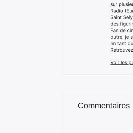
sur plusi
Radio (Eu
Saint Sei
des figur
Fan de cin
outre, je 
en tant q
Retrouve
Voir les p
Commentaires