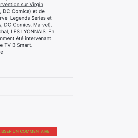
rvention sur Virgin
l, DC Comics) et de
rvel Legends Series et
s, DC Comics, Marvel).
archal, LES LYONNAIS. En
cemment été intervenant
ne TV B Smart.
be
AISSER UN COMMENTAIRE