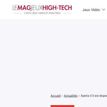
Jeux Vidéo
Rechercher
:
Accueil
›
Actualités
›
Xperia 5 II est dis