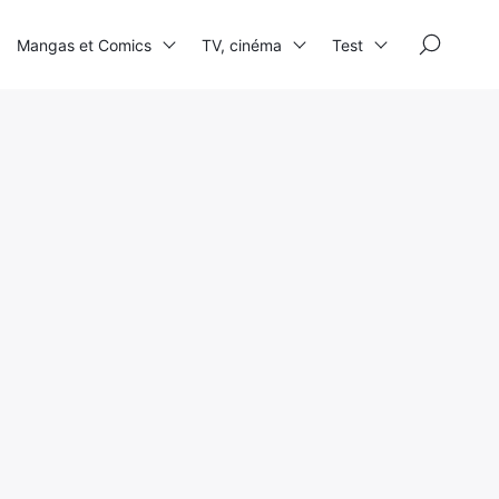
×
Mangas et Comics
TV, cinéma
Test