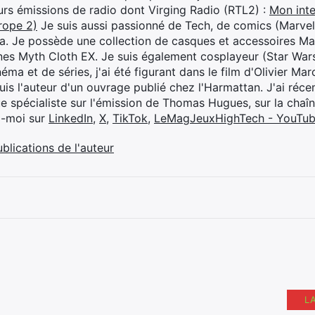
eurs émissions de radio dont Virging Radio (RTL2) :
Mon inte
rope 2)
Je suis aussi passionné de Tech, de comics (Marve
ya. Je possède une collection de casques et accessoires Ma
ines Myth Cloth EX. Je suis également cosplayeur (Star War
éma et de séries, j'ai été figurant dans le film d'Olivier M
suis l'auteur d'un ouvrage publié chez l'Harmattan. J'ai ré
ue spécialiste sur l'émission de Thomas Hugues, sur la chaî
z-moi sur
LinkedIn
,
X
,
TikTok
,
LeMagJeuxHighTech - YouTu
ublications de l'auteur
L