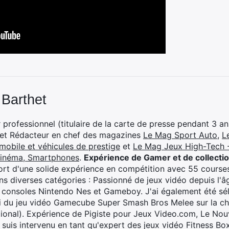
 Barthet
professionnel (titulaire de la carte de presse pendant 3 ans
 et Rédacteur en chef des magazines
Le Mag Sport Auto
,
L
mobile et véhicules de prestige
et
Le Mag Jeux High-Tech -
cinéma, Smartphones
.
Expérience de Gamer et de collecti
rt d'une solide expérience en compétition avec 55 courses
s diverses catégories : Passionné de jeux vidéo depuis l'âge
 consoles Nintendo Nes et Gameboy. J'ai également été séle
i du jeu vidéo Gamecube Super Smash Bros Melee sur la 
ional). Expérience de Pigiste pour Jeux Video.com, Le Nouv
je suis intervenu en tant qu'expert des jeux vidéo Fitness B