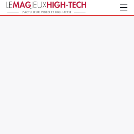
Jeux Vidéo
PC et Hardware
Smartphone et Tablettes
High-Tech
Mangas et Comics
TV, cinéma
Test