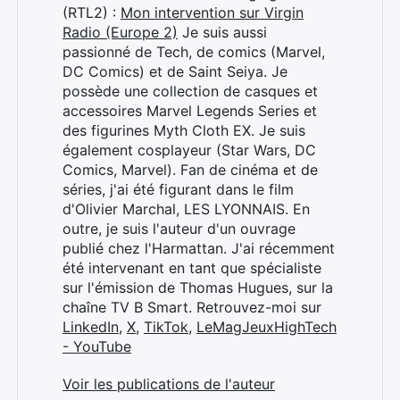
(RTL2) :
Mon intervention sur Virgin
Radio (Europe 2)
Je suis aussi
passionné de Tech, de comics (Marvel,
DC Comics) et de Saint Seiya. Je
possède une collection de casques et
accessoires Marvel Legends Series et
des figurines Myth Cloth EX. Je suis
également cosplayeur (Star Wars, DC
Comics, Marvel). Fan de cinéma et de
séries, j'ai été figurant dans le film
d'Olivier Marchal, LES LYONNAIS. En
outre, je suis l'auteur d'un ouvrage
publié chez l'Harmattan. J'ai récemment
été intervenant en tant que spécialiste
sur l'émission de Thomas Hugues, sur la
chaîne TV B Smart. Retrouvez-moi sur
LinkedIn
,
X
,
TikTok
,
LeMagJeuxHighTech
- YouTube
Voir les publications de l'auteur