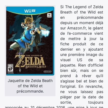
Si The Legend of Zelda
Breath of the Wild est
en précommande
depuis un moment déjà
sur Amazon.fr, le géant
de l’e-commerce vient
de mettre à jour la
fiche produit de ce
dernier en y ajoutant
une première image du
visuel US de sa
jaquette. Rien d’officiel
bien sûr, mais on se
prend à rêver qu’il
Jaquette de Zelda Beath
s’agisse bel et bien de
of the Wild et
l’original. En revanche,
précommande.
ne vous laissez pas
piéger par la date de
sortie, toujours
annoncée au 31 décembre 2016, une mise à jour ne