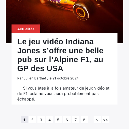
Actualités
Le jeu vidéo Indiana
Jones s’offre une belle
pub sur l’Alpine F1, au
GP des USA
Par Julien Barthet , le 21 octobre 2024
Si vous êtes à la fois amateur de jeux vidéo et
de F1, cela ne vous aura probablement pas
échappé.
1
2
3
4
5
6
7
8
>
>>