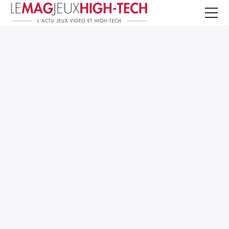
Jeux Vidéo
PC et Hardware
Smartphone et Tablettes
High-Tech
Mangas et Comics
TV, cinéma
Test