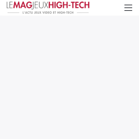
Jeux Vidéo
PC et Hardware
Smartphone et Tablettes
High-Tech
Mangas et Comics
TV, cinéma
Test