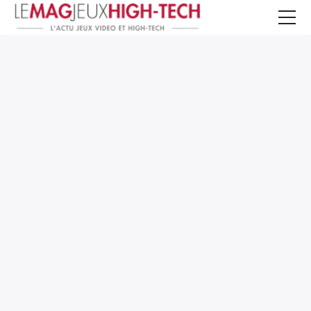
Jeux Vidéo
PC et Hardware
Smartphone et Tablettes
High-Tech
Mangas et Comics
TV, cinéma
Test