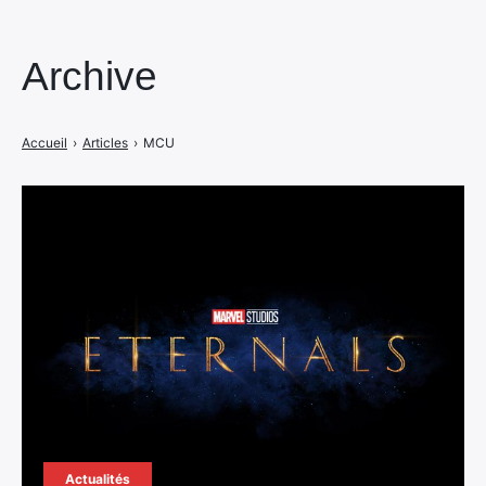
Archive
Accueil
›
Articles
›
MCU
Actualités