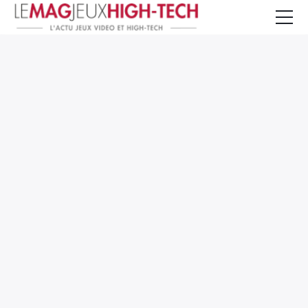
Jeux Vidéo
PC et Hardware
Smartphone et Tablettes
High-Tech
Mangas et Comics
TV, cinéma
Test