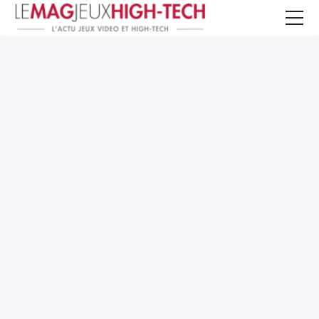
Jeux Vidéo
PC et Hardware
Smartphone et Tablettes
High-Tech
Mangas et Comics
TV, cinéma
Test