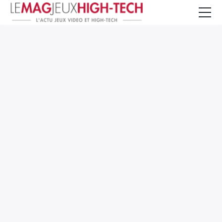
Jeux Vidéo
PC et Hardware
Smartphone et Tablettes
High-Tech
Mangas et Comics
TV, cinéma
Test