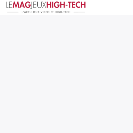
Jeux Vidéo
PC et Hardware
Smartphone et Tablettes
High-Tech
Mangas et Comics
TV, cinéma
Test