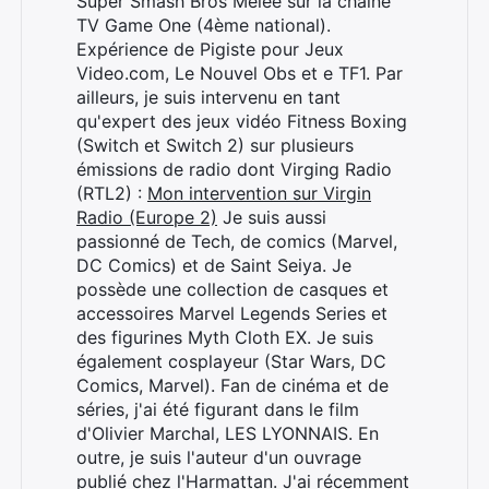
Super Smash Bros Melee sur la chaîne
TV Game One (4ème national).
Expérience de Pigiste pour Jeux
Video.com, Le Nouvel Obs et e TF1. Par
ailleurs, je suis intervenu en tant
qu'expert des jeux vidéo Fitness Boxing
(Switch et Switch 2) sur plusieurs
émissions de radio dont Virging Radio
(RTL2) :
Mon intervention sur Virgin
Radio (Europe 2)
Je suis aussi
passionné de Tech, de comics (Marvel,
DC Comics) et de Saint Seiya. Je
possède une collection de casques et
accessoires Marvel Legends Series et
des figurines Myth Cloth EX. Je suis
également cosplayeur (Star Wars, DC
Comics, Marvel). Fan de cinéma et de
séries, j'ai été figurant dans le film
d'Olivier Marchal, LES LYONNAIS. En
Rechercher
outre, je suis l'auteur d'un ouvrage
:
publié chez l'Harmattan. J'ai récemment