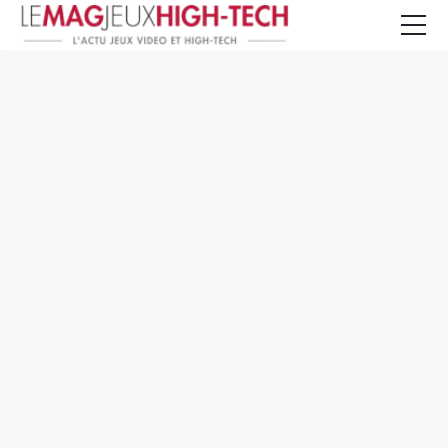
Jeux Vidéo
PC et Hardware
Smartphone et Tablettes
High-Tech
Mangas et Comics
TV, cinéma
Test