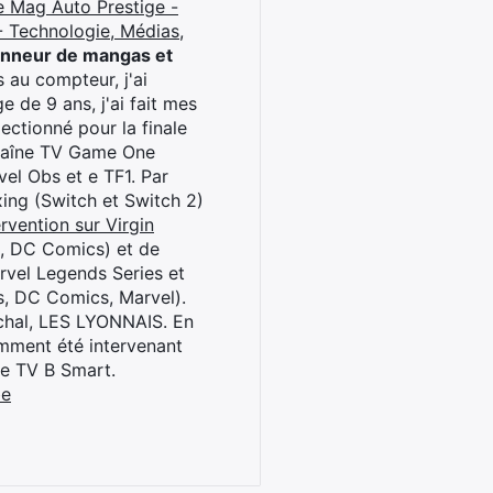
e Mag Auto Prestige -
 Technologie, Médias,
onneur de mangas et
 au compteur, j'ai
 de 9 ans, j'ai fait mes
ctionné pour la finale
chaîne TV Game One
el Obs et e TF1. Par
oxing (Switch et Switch 2)
rvention sur Virgin
l, DC Comics) et de
rvel Legends Series et
s, DC Comics, Marvel).
archal, LES LYONNAIS. En
cemment été intervenant
ne TV B Smart.
be