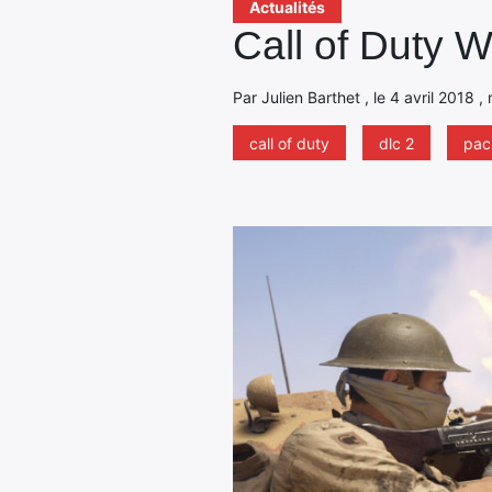
Actualités
Call of Duty W
Par Julien Barthet , le 4 avril 2018 ,
call of duty
dlc 2
pac