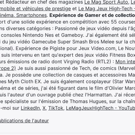
 et Rédacteur en chef des magazines
Le Mag Sport Auto
,
L
mobile et véhicules de prestige
et
Le Mag Jeux High-Tech -
cinéma, Smartphones
.
Expérience de Gamer et de collecti
rt d'une solide expérience en compétition avec 55 courses
s diverses catégories : Passionné de jeux vidéo depuis l'âge
 consoles Nintendo Nes et Gameboy. J'ai également été séle
i du jeu vidéo Gamecube Super Smash Bros Melee sur la 
ional). Expérience de Pigiste pour Jeux Video.com, Le Nouv
je suis intervenu en tant qu'expert des jeux vidéo Fitness B
eurs émissions de radio dont Virging Radio (RTL2) :
Mon inte
rope 2)
Je suis aussi passionné de Tech, de comics (Marve
ya. Je possède une collection de casques et accessoires Ma
ines Myth Cloth EX. Je suis également cosplayeur (Star War
éma et de séries, j'ai été figurant dans le film d'Olivier M
suis l'auteur d'un ouvrage publié chez l'Harmattan. J'ai ré
ue spécialiste sur l'émission de Thomas Hugues, sur la chaî
z-moi sur
LinkedIn
,
X
,
TikTok
,
LeMagJeuxHighTech - YouTu
ublications de l'auteur