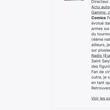
Directeur
Actu auto
Gaming, 
Comics
Fo
évolué dan
armes sur
du tourno
(4ème nat
ailleurs, 
sur plusi
Radio (Eu
Saint Sei
des figur
Fan de cin
outre, je 
en tant q
Retrouve
Voir les p