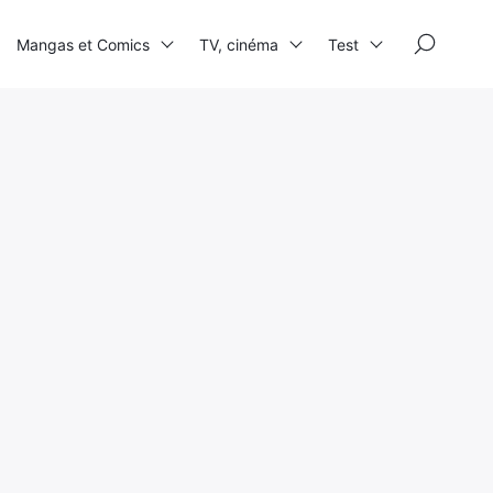
×
Mangas et Comics
TV, cinéma
Test