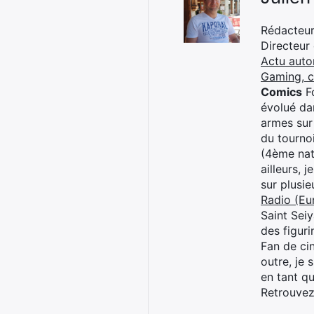
Rédacteur 
Directeur
Actu auto
Gaming, 
Comics
Fo
évolué dan
armes sur
du tourno
(4ème nat
ailleurs, 
sur plusi
Radio (Eu
Saint Sei
des figur
Fan de cin
outre, je 
en tant q
Retrouve