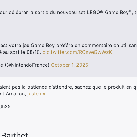
r célébrer la sortie du nouveau set LEGO® Game Boy™, t
 est votre jeu Game Boy préféré en commentaire en utilisan
é au sort le 08/10.
pic.twitter.com/RCnveGwWzK
ce (@NintendoFrance)
October 1, 2025
raient pas la patience d’attendre, sachez que le produit en q
dont Amazon,
juste ici
.
 6h35
 Barthet