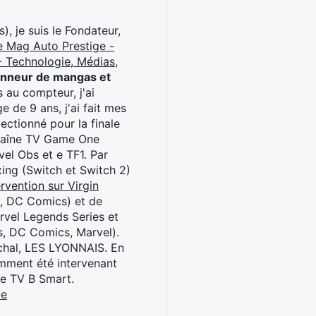
), je suis le Fondateur,
e Mag Auto Prestige -
 Technologie, Médias,
onneur de mangas et
 au compteur, j'ai
 de 9 ans, j'ai fait mes
ctionné pour la finale
chaîne TV Game One
el Obs et e TF1. Par
oxing (Switch et Switch 2)
rvention sur Virgin
l, DC Comics) et de
rvel Legends Series et
s, DC Comics, Marvel).
archal, LES LYONNAIS. En
cemment été intervenant
ne TV B Smart.
be