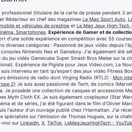
professionnel (titulaire de la carte de presse pendant 3 ans
 et Rédacteur en chef des magazines
Le Mag Sport Auto
,
L
mobile et véhicules de prestige
et
Le Mag Jeux High-Tech -
cinéma, Smartphones
.
Expérience de Gamer et de collecti
rt d'une solide expérience en compétition avec 55 courses
s diverses catégories : Passionné de jeux vidéo depuis l'âge
 consoles Nintendo Nes et Gameboy. J'ai également été séle
i du jeu vidéo Gamecube Super Smash Bros Melee sur la 
ional). Expérience de Pigiste pour Jeux Video.com, Le Nouv
je suis intervenu en tant qu'expert des jeux vidéo Fitness B
eurs émissions de radio dont Virging Radio (RTL2) :
Mon inte
rope 2)
Je suis aussi passionné de Tech, de comics (Marve
ya. Je possède une collection de casques et accessoires Ma
ines Myth Cloth EX. Je suis également cosplayeur (Star War
éma et de séries, j'ai été figurant dans le film d'Olivier M
suis l'auteur d'un ouvrage publié chez l'Harmattan. J'ai ré
ue spécialiste sur l'émission de Thomas Hugues, sur la chaî
z-moi sur
LinkedIn
,
X
,
TikTok
,
LeMagJeuxHighTech - YouTu