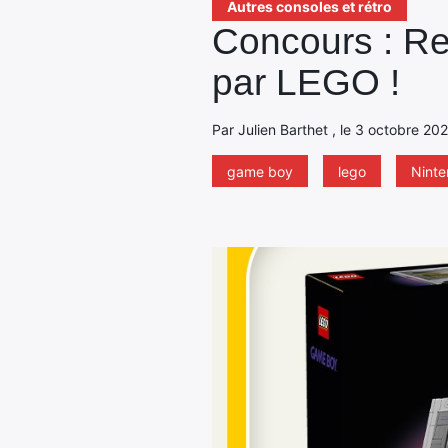
Autres consoles et rétro
Concours : Re
par LEGO !
Par Julien Barthet , le 3 octobre 20
game boy
lego
Nint