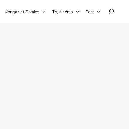
×
Mangas et Comics
TV, cinéma
Test