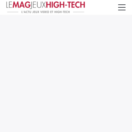
Jeux Vidéo
PC et Hardware
Smartphone et Tablettes
High-Tech
Mangas et Comics
TV, cinéma
Test