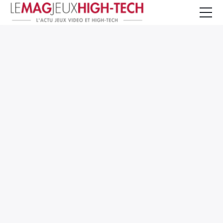
Jeux Vidéo
PC et Hardware
Smartphone et Tablettes
High-Tech
Mangas et Comics
TV, cinéma
Test