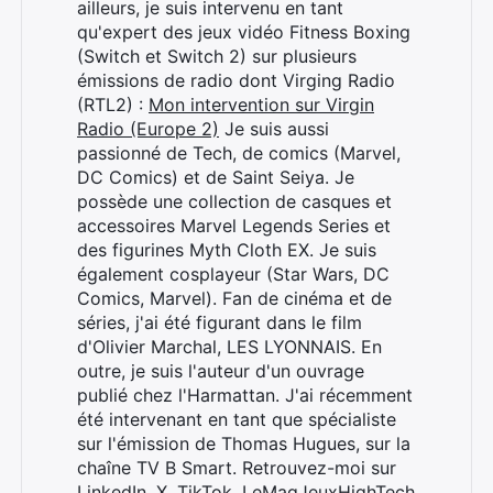
ailleurs, je suis intervenu en tant
×
qu'expert des jeux vidéo Fitness Boxing
(Switch et Switch 2) sur plusieurs
émissions de radio dont Virging Radio
(RTL2) :
Mon intervention sur Virgin
Radio (Europe 2)
Je suis aussi
Rechercher
passionné de Tech, de comics (Marvel,
:
DC Comics) et de Saint Seiya. Je
possède une collection de casques et
accessoires Marvel Legends Series et
des figurines Myth Cloth EX. Je suis
également cosplayeur (Star Wars, DC
Comics, Marvel). Fan de cinéma et de
séries, j'ai été figurant dans le film
d'Olivier Marchal, LES LYONNAIS. En
outre, je suis l'auteur d'un ouvrage
publié chez l'Harmattan. J'ai récemment
été intervenant en tant que spécialiste
sur l'émission de Thomas Hugues, sur la
chaîne TV B Smart. Retrouvez-moi sur
LinkedIn
,
X
,
TikTok
,
LeMagJeuxHighTech