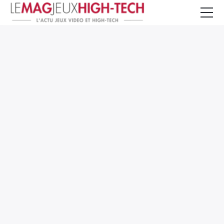
Jeux Vidéo
PC et Hardware
Smartphone et Tablettes
High-Tech
Mangas et Comics
TV, cinéma
Test