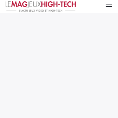
Jeux Vidéo
PC et Hardware
Smartphone et Tablettes
High-Tech
Mangas et Comics
TV, cinéma
Test