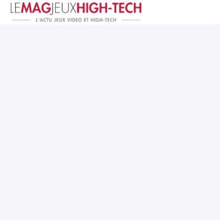
Jeux Vidéo
PC et Hardware
Smartphone et Tablettes
High-Tech
Mangas et Comics
TV, cinéma
Test