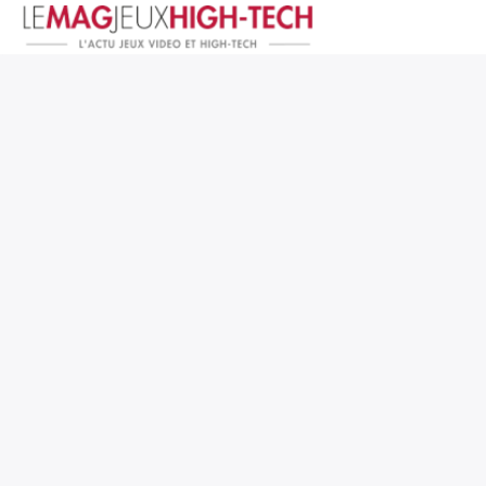
Jeux Vidéo
PC et Hardware
Smartphone et Tablettes
High-Tech
Mangas et Comics
TV, cinéma
Test