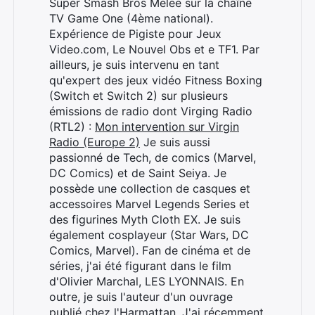
Super Smash Bros Melee sur la chaîne
TV Game One (4ème national).
Expérience de Pigiste pour Jeux
Video.com, Le Nouvel Obs et e TF1. Par
ailleurs, je suis intervenu en tant
qu'expert des jeux vidéo Fitness Boxing
(Switch et Switch 2) sur plusieurs
émissions de radio dont Virging Radio
(RTL2) :
Mon intervention sur Virgin
Radio (Europe 2)
Je suis aussi
passionné de Tech, de comics (Marvel,
DC Comics) et de Saint Seiya. Je
possède une collection de casques et
accessoires Marvel Legends Series et
des figurines Myth Cloth EX. Je suis
également cosplayeur (Star Wars, DC
Comics, Marvel). Fan de cinéma et de
séries, j'ai été figurant dans le film
d'Olivier Marchal, LES LYONNAIS. En
outre, je suis l'auteur d'un ouvrage
publié chez l'Harmattan. J'ai récemment