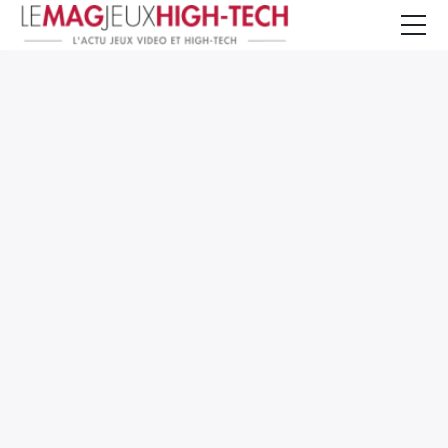
Jeux Vidéo
PC et Hardware
Smartphone et Tablettes
High-Tech
Mangas et Comics
TV, cinéma
Test