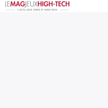
Jeux Vidéo
PC et Hardware
Smartphone et Tablettes
High-Tech
Mangas et Comics
TV, cinéma
Test