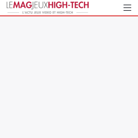
Jeux Vidéo
PC et Hardware
Smartphone et Tablettes
High-Tech
Mangas et Comics
TV, cinéma
Test