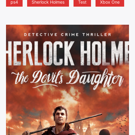
ps4
Sherlock Holmes
Test
Xbox One