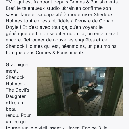
TV » qui est frappant depuis Crimes & Punishments.
Bref, le talentueux studio ukrainien confirme son
savoir faire et sa capacité à moderniser Sherlock
Holmes tout en restant fidèle à l’œuvre de Conan
Doyle ! Et c’est avec tout ça, qu’en voyant le
générique de fin on se dit « noon ! », on en aimerait
encore. Retrouver de nouvelles enquêtes et ce
Sherlock Holmes qui est, néanmoins, un peu moins
fou que dans Crimes & Punishments.
Graphique
ment,
Sherlock
Holmes :
The Devil’s
Daughter
offre un
beau
rendu. Pour
un jeu qui
tourne sur le « vieillissant » Unreal Engine 3, le