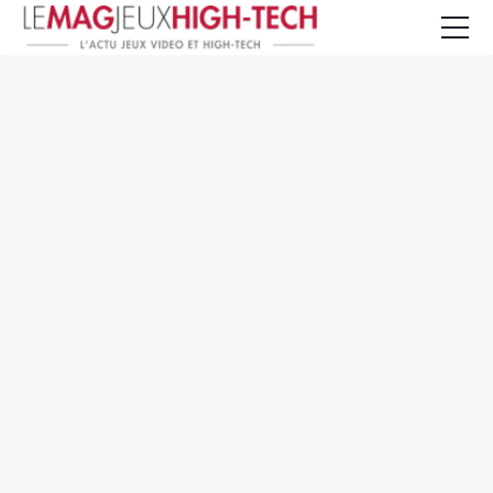
Jeux Vidéo
PC et Hardware
Smartphone et Tablettes
High-Tech
Mangas et Comics
TV, cinéma
Test