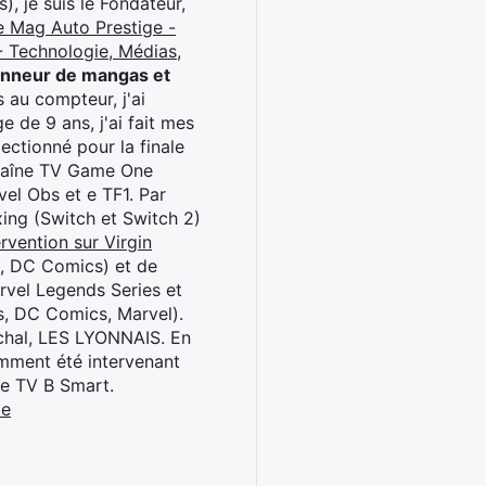
), je suis le Fondateur,
e Mag Auto Prestige -
 Technologie, Médias,
onneur de mangas et
 au compteur, j'ai
 de 9 ans, j'ai fait mes
ctionné pour la finale
chaîne TV Game One
el Obs et e TF1. Par
oxing (Switch et Switch 2)
rvention sur Virgin
l, DC Comics) et de
rvel Legends Series et
s, DC Comics, Marvel).
archal, LES LYONNAIS. En
cemment été intervenant
ne TV B Smart.
be