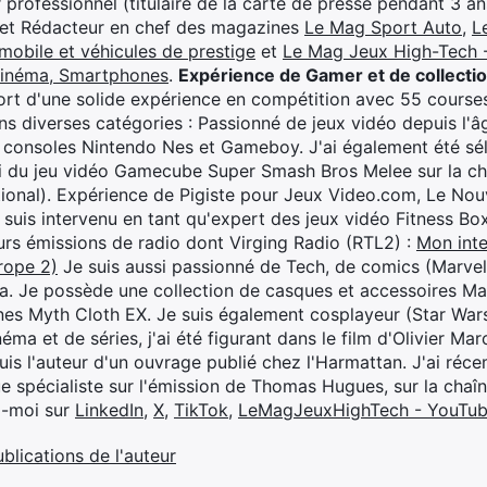
professionnel (titulaire de la carte de presse pendant 3 ans
 et Rédacteur en chef des magazines
Le Mag Sport Auto
,
L
mobile et véhicules de prestige
et
Le Mag Jeux High-Tech -
cinéma, Smartphones
.
Expérience de Gamer et de collecti
rt d'une solide expérience en compétition avec 55 courses
s diverses catégories : Passionné de jeux vidéo depuis l'âge
 consoles Nintendo Nes et Gameboy. J'ai également été séle
i du jeu vidéo Gamecube Super Smash Bros Melee sur la 
ional). Expérience de Pigiste pour Jeux Video.com, Le Nouv
je suis intervenu en tant qu'expert des jeux vidéo Fitness B
eurs émissions de radio dont Virging Radio (RTL2) :
Mon inte
rope 2)
Je suis aussi passionné de Tech, de comics (Marve
ya. Je possède une collection de casques et accessoires Ma
ines Myth Cloth EX. Je suis également cosplayeur (Star War
éma et de séries, j'ai été figurant dans le film d'Olivier M
suis l'auteur d'un ouvrage publié chez l'Harmattan. J'ai ré
ue spécialiste sur l'émission de Thomas Hugues, sur la chaî
z-moi sur
LinkedIn
,
X
,
TikTok
,
LeMagJeuxHighTech - YouTu
ublications de l'auteur