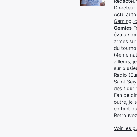
Rédacteur 
Directeur
Actu auto
Gaming, 
Comics
Fo
évolué dan
armes sur
du tourno
(4ème nat
ailleurs, 
sur plusi
Radio (Eu
Saint Sei
des figur
Fan de cin
outre, je 
en tant q
Retrouve
Voir les p