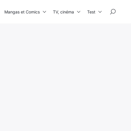
×
Mangas et Comics
TV, cinéma
Test