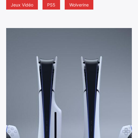
Jeux Vidéo
PS5
Wolverine