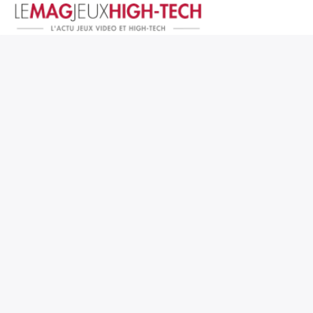
Jeux Vidéo
PC et Hardware
Smartphone et Tablettes
High-Tech
Mangas et Comics
TV, cinéma
Test