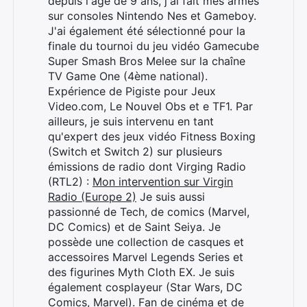
depuis l'âge de 9 ans, j'ai fait mes armes
sur consoles Nintendo Nes et Gameboy.
J'ai également été sélectionné pour la
finale du tournoi du jeu vidéo Gamecube
Super Smash Bros Melee sur la chaîne
TV Game One (4ème national).
Expérience de Pigiste pour Jeux
Video.com, Le Nouvel Obs et e TF1. Par
ailleurs, je suis intervenu en tant
qu'expert des jeux vidéo Fitness Boxing
(Switch et Switch 2) sur plusieurs
émissions de radio dont Virging Radio
(RTL2) :
Mon intervention sur Virgin
Radio (Europe 2)
Je suis aussi
passionné de Tech, de comics (Marvel,
DC Comics) et de Saint Seiya. Je
possède une collection de casques et
accessoires Marvel Legends Series et
des figurines Myth Cloth EX. Je suis
également cosplayeur (Star Wars, DC
Comics, Marvel). Fan de cinéma et de