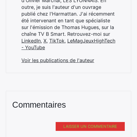
d'Olivier Marchal, LES LYONNAIS. En
outre, je suis l'auteur d'un ouvrage
publié chez l'Harmattan. J'ai récemment
été intervenant en tant que spécialiste
sur l'émission de Thomas Hugues, sur la
chaîne TV B Smart. Retrouvez-moi sur
LinkedIn
,
X
,
TikTok
,
LeMagJeuxHighTech
- YouTube
Voir les publications de l'auteur
Commentaires
LAISSER UN COMMENTAIRE