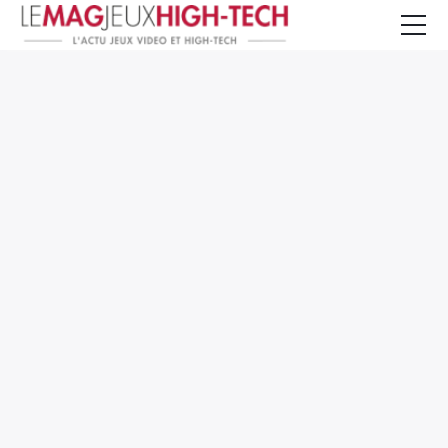
Jeux Vidéo
PC et Hardware
Smartphone et Tablettes
High-Tech
Mangas et Comics
TV, cinéma
Test