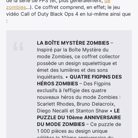
de la série de FPS (et, plus généralement,
de
zombies
…). Ce coffret comprend, en effet; le jeu
vidéo Call of Duty Black Ops 4 en lui-même ainsi que
:
LA BOÎTE MYSTÈRE ZOMBIES
–
Inspiré par la Boîte Mystère du
mode Zombies, ce coffret collector
possède un design squelettique et
émet des lumières et des sons
inquiétants. •
QUATRE FIGPINS DES
HÉROS ZOMBIES
– Des Figpins
exclusifs à l’effigie des quatre
nouveaux héros du mode Zombies :
Scarlett Rhodes, Bruno Delacroix,
Diego Necalli et Stanton Shaw •
LE
PUZZLE DU 10ème ANNIVERSAIRE
DU MODE ZOMBIES
– Ce puzzle de
1 000 pièces au design unique
célèbre le 10ème anniversaire du