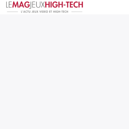
Jeux Vidéo
PC et Hardware
Smartphone et Tablettes
High-Tech
Mangas et Comics
TV, cinéma
Test